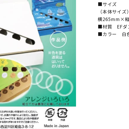
■サイズ
（本体サイズ
横265mm×縦
■材質 EFダ
■カラー 白